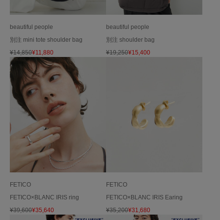
beautiful people
beautiful people
別注 mini tote shoulder bag
別注 shoulder bag
¥
14,850
¥
11,880
¥
19,250
¥
15,400
FETICO
FETICO
FETICO×BLANC IRIS ring
FETICO×BLANC IRIS Earing
¥
39,600
¥
35,640
¥
35,200
¥
31,680