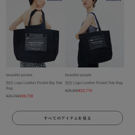
beautiful people
beautiful people
別注 Logo Leather Pocket Big Tote
別注 Logo Leather Pocket Tote Bag
Bag
¥
25,300
¥
22,770
¥
29,700
¥
26,730
すべてのアイテムを見る