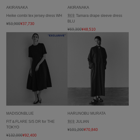
AKIRANAKA
AKIRANAKA
Heike combi tex jersey dress WH
別注 Tamara drape sleeve dress
BLU
¥
53,900
¥
37,730
¥
69,300
¥
48,510
MADISONBLUE
HARUNOBU MURATA
FIT＆FLARE S/S DR for THE
別注 JULIAN
TOKYO
¥
101,200
¥
70,840
¥
132,000
¥
92,400