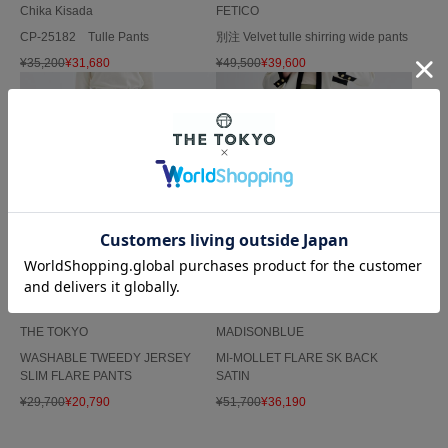
Chika Kisada
FETICO
CP-25182 Tulle Pants
別注 Velvet tulle shirring wide pants
¥
35,200
¥
31,680
¥
49,500
¥
39,600
THE TOKYO
MADISONBLUE
WASHABLE TWEEDY JERSEY
MI-MOLLET FLARE SK BACK
SLIM FLARE PANTS
SATIN
¥
29,700
¥
20,790
¥
51,700
¥
36,190