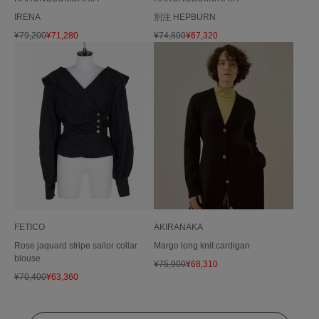
IRENA
別注 HEPBURN
¥
79,200
¥
71,280
¥
74,800
¥
67,320
FETICO
AKIRANAKA
Rose jaquard stripe sailor collar
Margo long knit cardigan
blouse
¥
75,900
¥
68,310
¥
70,400
¥
63,360