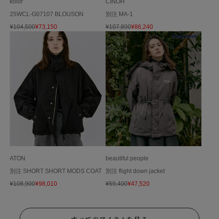
kolor
CINOH
25WCL-G07107 BLOUSON
別注 MA-1
¥
104,500
¥
73,150
¥
107,800
¥
86,240
ATON
beautiful people
別注 SHORT SHORT MODS COAT
別注 flight down jacket
¥
108,900
¥
98,010
¥
59,400
¥
47,520