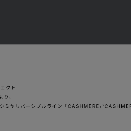
ジェクト
」より、
シミヤリバーシブルライン「CASHMERE⇄CASHME