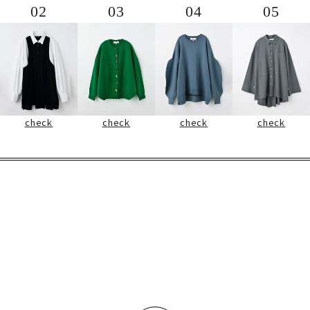
02
03
04
05
check
check
check
check